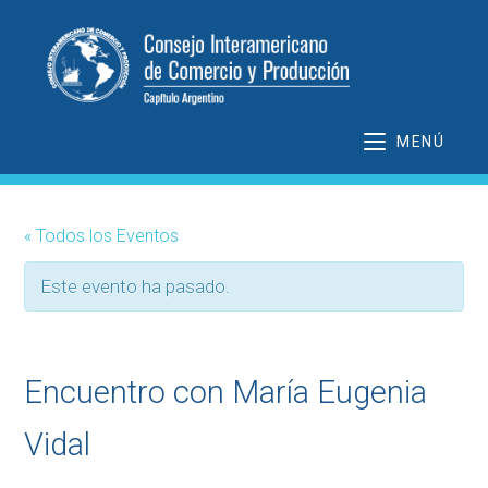
Ir
al
contenido
MENÚ
« Todos los Eventos
Este evento ha pasado.
Encuentro con María Eugenia
Vidal